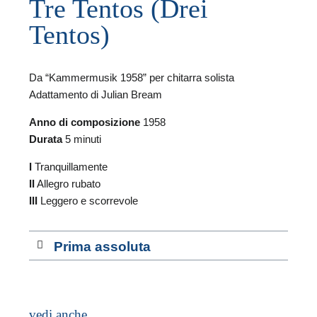
Tre Tentos (Drei
Tentos)
Da “Kammermusik 1958” per chitarra solista
F
Adattamento di Julian Bream
Anno di composizione
1958
A
Durata
5 minuti
I
Tranquillamente
II
Allegro rubato
III
Leggero e scorrevole
Prima assoluta
vedi anche