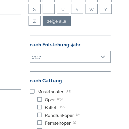
S
T
U
V
W
Y
Z
zeige alle
nach Entstehungsjahr
1947
nach Gattung
(52)
Musiktheater
(29)
Oper
(16)
Ballett
(2)
Rundfunkoper
(1)
Fernsehoper