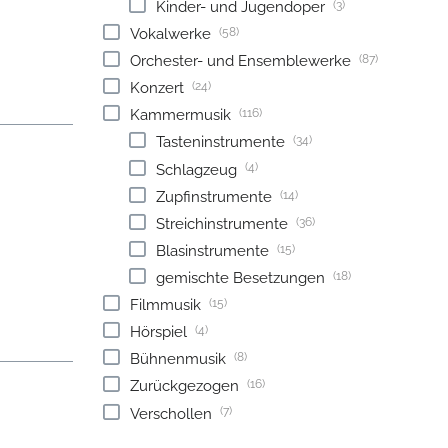
(3)
Kinder- und Jugendoper
(58)
Vokalwerke
(87)
Orchester- und Ensemblewerke
(24)
Konzert
(116)
Kammermusik
(34)
Tasteninstrumente
(4)
Schlagzeug
(14)
Zupfinstrumente
(36)
Streichinstrumente
(15)
Blasinstrumente
(18)
gemischte Besetzungen
(15)
Filmmusik
(4)
Hörspiel
(8)
Bühnenmusik
(16)
Zurückgezogen
(7)
Verschollen