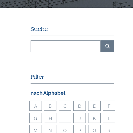
Suche
Filter
nach Alphabet
A
B
C
D
E
F
G
H
I
J
K
L
M
N
O
P
Q
R