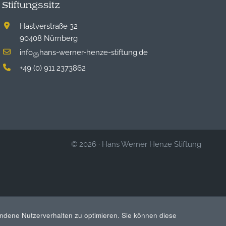
Stiftungssitz
Hastverstraße 32
90408 Nürnberg
info
hans-werner-henze-stiftung.de
@
+49 (0) 911 2373862
© 2026
·
Hans Werner Henze Stiftung
ndene Nutzerverhalten zu optimieren. Sie können diese