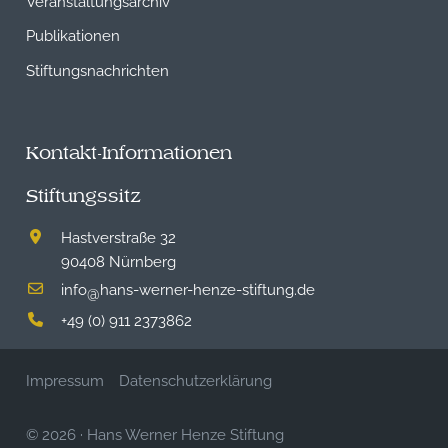
Publikationen
Stiftungsnachrichten
Kontakt-Informationen
Stiftungssitz
Hastverstraße 32
90408 Nürnberg
info
hans-werner-henze-stiftung.de
@
+49 (0) 911 2373862
Impressum
Datenschutzerklärung
© 2026
·
Hans Werner Henze Stiftung