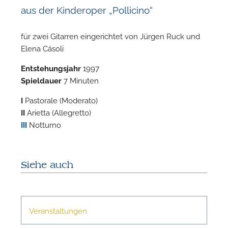
aus der Kinderoper „Pollicino“
für zwei Gitarren eingerichtet von Jürgen Ruck und
Elena Cásoli
Entstehungsjahr
1997
F
Spieldauer
7 Minuten
I
Pastorale (Moderato)
n
II
Arietta (Allegretto)
III
Notturno
Siehe auch
Veranstaltungen