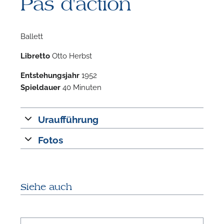
Pas d'action
Ballett
Libretto
Otto Herbst
Entstehungsjahr
1952
F
Spieldauer
40 Minuten
n
Uraufführung
Fotos
Siehe auch