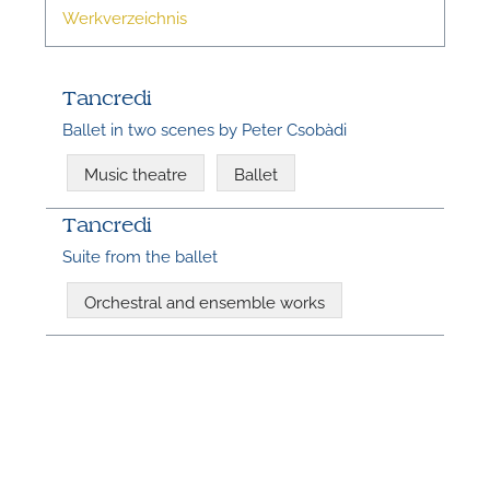
Werkverzeichnis
n
Tancredi
Ballet in two scenes by Peter Csobàdi
Music theatre
Ballet
n
Tancredi
Suite from the ballet
Orchestral and ensemble works