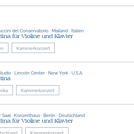
ccini del Conservatorio · Mailand · Italien
ina für Violine und Klavier
en
Kammerkonzert
tudio · Lincoln Center · New York · U.S.A.
tina
rika
Kammerkonzert
r Saal · Konzerthaus · Berlin · Deutschland
ina für Violine und Klavier
tschland
Kammerkonzert