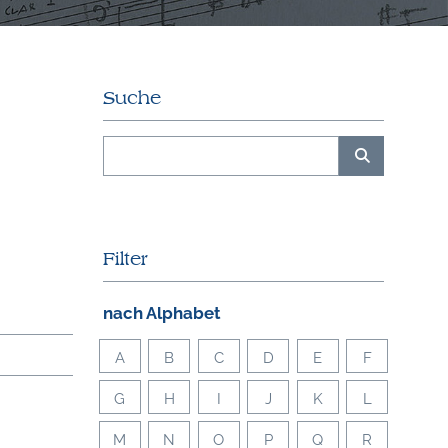
Suche
Filter
nach Alphabet
A
B
C
D
E
F
G
H
I
J
K
L
M
N
O
P
Q
R