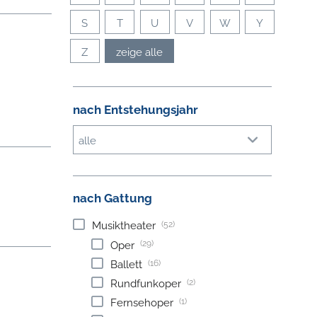
S
T
U
V
W
Y
Z
zeige alle
nach Entstehungsjahr
alle
nach Gattung
(52)
Musiktheater
(29)
Oper
(16)
Ballett
(2)
Rundfunkoper
(1)
Fernsehoper