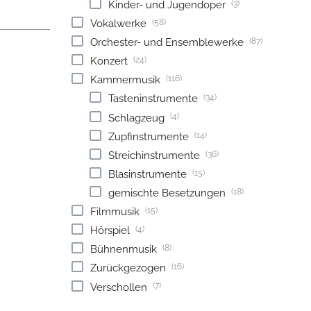
(3)
Kinder- und Jugendoper
(58)
Vokalwerke
(87)
Orchester- und Ensemblewerke
(24)
Konzert
(116)
Kammermusik
(34)
Tasteninstrumente
(4)
Schlagzeug
(14)
Zupfinstrumente
(36)
Streichinstrumente
(15)
Blasinstrumente
(18)
gemischte Besetzungen
(15)
Filmmusik
(4)
Hörspiel
(8)
Bühnenmusik
(16)
Zurückgezogen
(7)
Verschollen