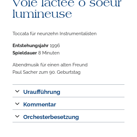
Voie lactée ô soeur
lumineuse
Toccata für neunzehn Instrumentalisten
Entstehungsjahr
1996
F
Spieldauer
8 Minuten
n
Abendmusik für einen alten Freund
Paul Sacher zum 90. Geburtstag
Uraufführung
Kommentar
Orchesterbesetzung