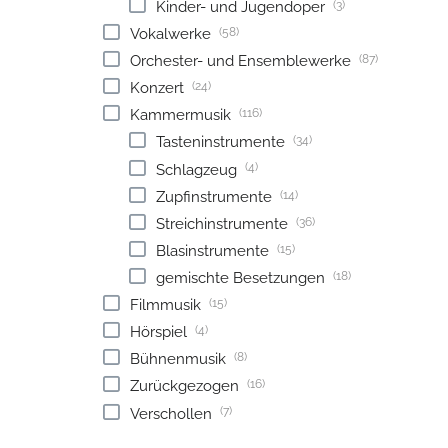
(3)
Kinder- und Jugendoper
(58)
Vokalwerke
(87)
Orchester- und Ensemblewerke
(24)
Konzert
(116)
Kammermusik
(34)
Tasteninstrumente
(4)
Schlagzeug
(14)
Zupfinstrumente
(36)
Streichinstrumente
(15)
Blasinstrumente
(18)
gemischte Besetzungen
(15)
Filmmusik
(4)
Hörspiel
(8)
Bühnenmusik
(16)
Zurückgezogen
(7)
Verschollen