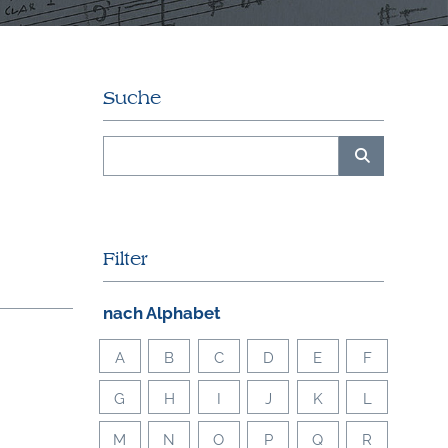
Suche
Filter
nach Alphabet
A
B
C
D
E
F
G
H
I
J
K
L
M
N
O
P
Q
R