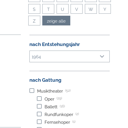
S
T
U
V
W
Y
Z
zeige alle
nach Entstehungsjahr
1964
nach Gattung
(52)
Musiktheater
(29)
Oper
(16)
Ballett
(2)
Rundfunkoper
(1)
Fernsehoper