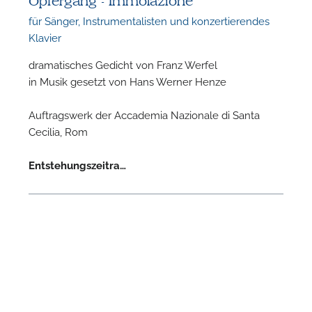
Opfergang - Immolazione
für Sänger, Instrumentalisten und konzertierendes
Klavier
dramatisches Gedicht von Franz Werfel
in Musik gesetzt von Hans Werner Henze
F
Auftragswerk der Accademia Nazionale di Santa
Cecilia, Rom
n
Entstehungszeitra…