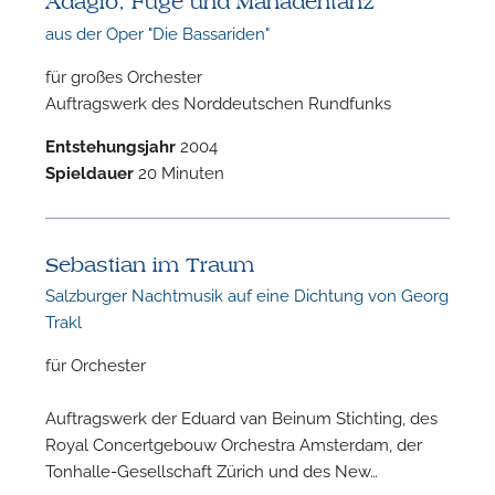
Adagio, Fuge und Mänadentanz
aus der Oper "Die Bassariden"
für großes Orchester
Auftragswerk des Norddeutschen Rundfunks
Entstehungsjahr
2004
F
Spieldauer
20 Minuten
n
Sebastian im Traum
Salzburger Nachtmusik auf eine Dichtung von Georg
Trakl
für Orchester
Auftragswerk der Eduard van Beinum Stichting, des
Royal Concertgebouw Orchestra Amsterdam, der
Tonhalle-Gesellschaft Zürich und des New…