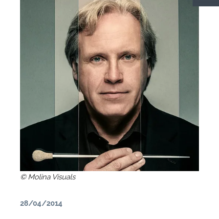
C
© Molina Visuals
F
28/04/2014
P