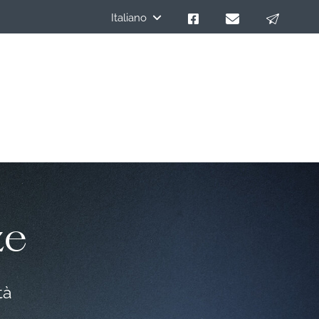
Italiano
ze
tà