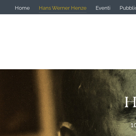
Home
Hans Werner Henze
Eventi
Pubbli
H
1