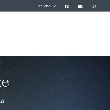
Italiano
ze
tà