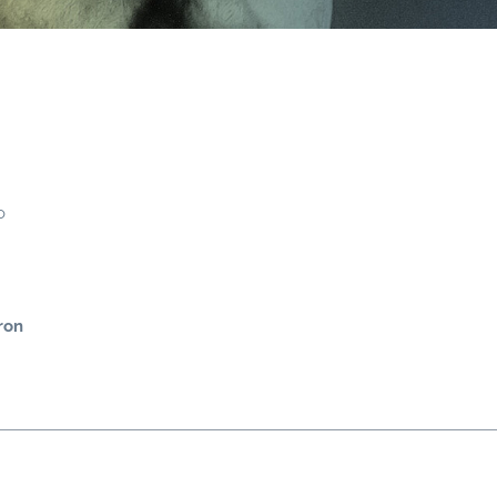
o
ron