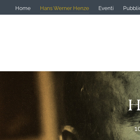
Home
Hans Werner Henze
Eventi
Pubbli
H
1