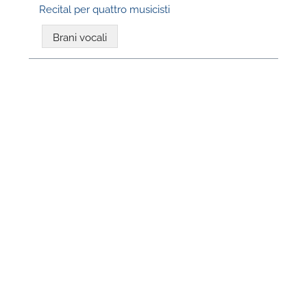
Recital per quattro musicisti
Brani vocali
N
U
u
H