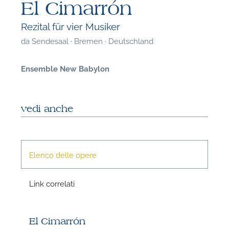
El Cimarrón
Rezital für vier Musiker
da
Sendesaal · Bremen · Deutschland
Ensemble New Babylon
vedi anche
Elenco delle opere
Link correlati
F
P
El Cimarrón