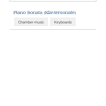
Piano Sonata (Klaviersonate)
Chamber music
Keyboards
N
U
u
H