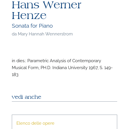
Hans Werner
Henze
Sonata for Piano
da
Mary Hannah Wennerstrom
in dies.: Parametric Analysis of Contemporary
Musical Form, PH.D. Indiana University 1967, S. 149-
183
vedi anche
F
P
Elenco delle opere