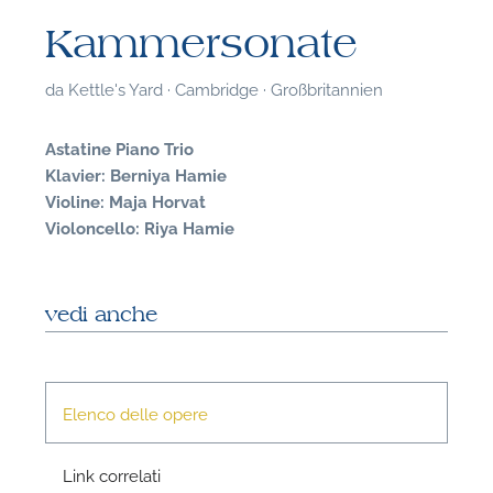
Kammersonate
da
Kettle's Yard · Cambridge · Großbritannien
Astatine Piano Trio
Klavier: Berniya Hamie
Violine: Maja Horvat
Violoncello: Riya Hamie
vedi anche
F
Elenco delle opere
P
Link correlati