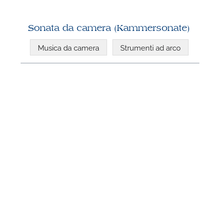
Sonata da camera (Kammersonate)
Musica da camera
Strumenti ad arco
N
U
u
H