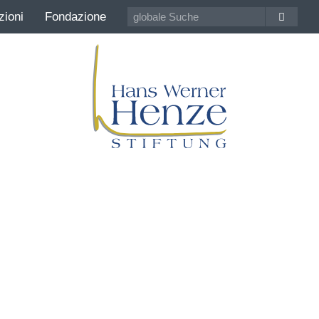
zioni
Fondazione
Hans Werner Henze
100 anni Compositore della contemporaneit