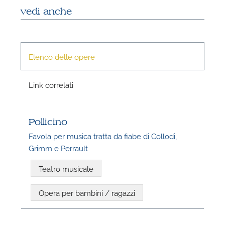
vedi anche
Elenco delle opere
Link correlati
N
Pollicino
U
Favola per musica tratta da fiabe di Collodi,
u
Grimm e Perrault
H
Teatro musicale
Opera per bambini / ragazzi