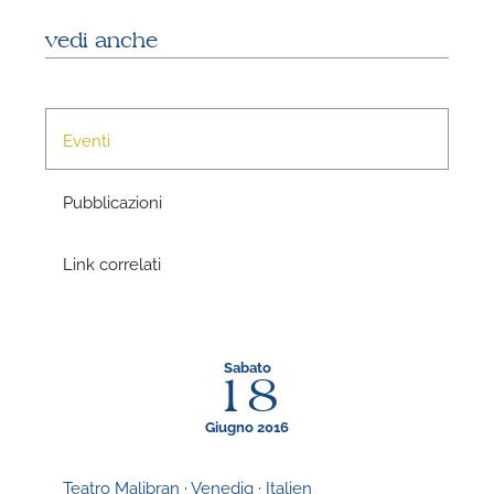
vedi anche
Eventi
Pubblicazioni
N
Link correlati
U
u
H
Sabato
18
Giugno 2016
Teatro Malibran · Venedig · Italien