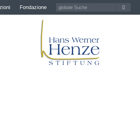
zioni
Fondazione
Hans Werner Henze
100 anni Compositore della contemporaneit