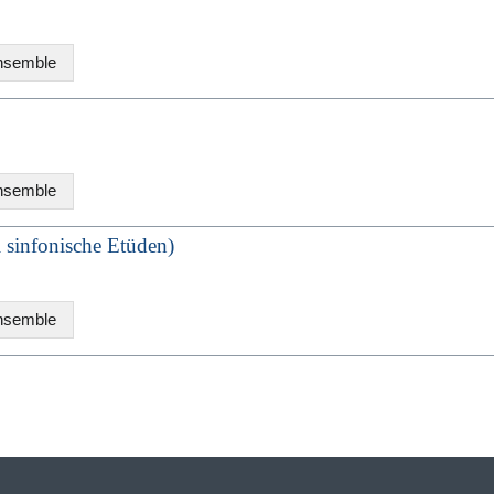
ensemble
ensemble
i sinfonische Etüden)
ensemble