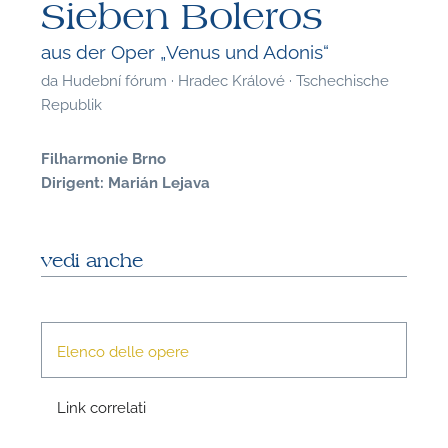
Sieben Boleros
aus der Oper „Venus und Adonis“
da
Hudební fórum · Hradec Králové · Tschechische
Republik
Filharmonie Brno
Dirigent: Marián Lejava
vedi anche
Elenco delle opere
F
Link correlati
P