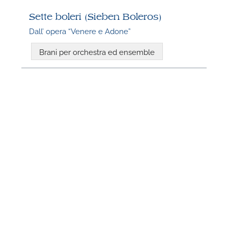
Sette boleri (Sieben Boleros)
Dall’ opera “Venere e Adone”
Brani per orchestra ed ensemble
N
U
u
H