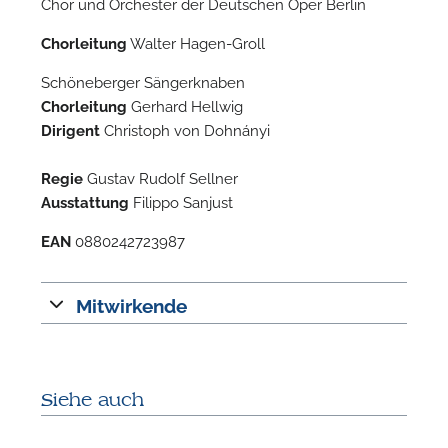
Chor und Orchester der Deutschen Oper Berlin
Chorleitung
Walter Hagen-Groll
Schöneberger Sängerknaben
Chorleitung
Gerhard Hellwig
Dirigent
Christoph von Dohnányi
Regie
Gustav Rudolf Sellner
Ausstattung
Filippo Sanjust
EAN
0880242723987
N
Mitwirkende
U
u
H
Siehe auch