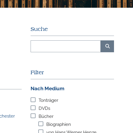
Suche
Filter
Nach Medium
Tonträger
DVDs
chester
Bücher
Biographien
von Hans Werner Henze