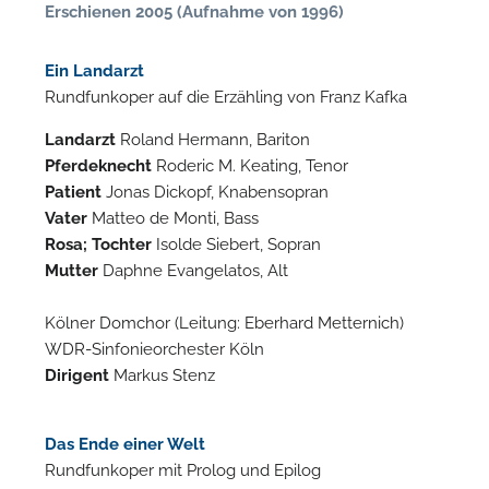
Erschienen 2005 (Aufnahme von 1996)
Ein Landarzt
Rundfunkoper auf die Erzähling von Franz Kafka
Landarzt
Roland Hermann, Bariton
Pferdeknecht
Roderic M. Keating, Tenor
Patient
Jonas Dickopf, Knabensopran
Vater
Matteo de Monti, Bass
Rosa; Tochter
Isolde Siebert, Sopran
Mutter
Daphne Evangelatos, Alt
N
Kölner Domchor (Leitung: Eberhard Metternich)
U
WDR-Sinfonieorchester Köln
u
Dirigent
Markus Stenz
H
Das Ende einer Welt
Rundfunkoper mit Prolog und Epilog