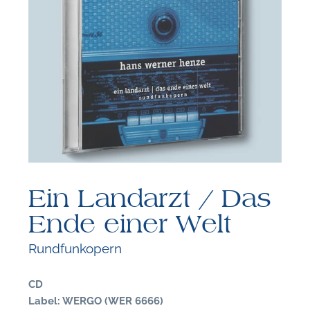
F
N
Ein Landarzt / Das
Ende einer Welt
Rundfunkopern
CD
Label: WERGO (WER 6666)