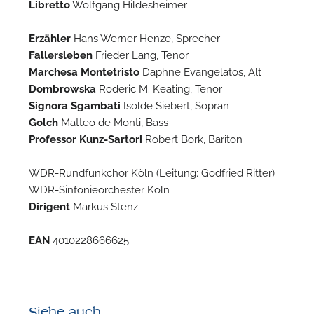
Libretto
Wolfgang Hildesheimer
Erzähler
Hans Werner Henze, Sprecher
Fallersleben
Frieder Lang, Tenor
Marchesa Montetristo
Daphne Evangelatos, Alt
Dombrowska
Roderic M. Keating, Tenor
Signora Sgambati
Isolde Siebert, Sopran
Golch
Matteo de Monti, Bass
Professor Kunz-Sartori
Robert Bork, Bariton
WDR-Rundfunkchor Köln (Leitung: Godfried Ritter)
WDR-Sinfonieorchester Köln
Dirigent
Markus Stenz
EAN
4010228666625
Siehe auch