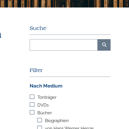
Suche
n
Filter
Nach Medium
Tonträger
DVDs
Bücher
Biographien
von Hans Werner Henze