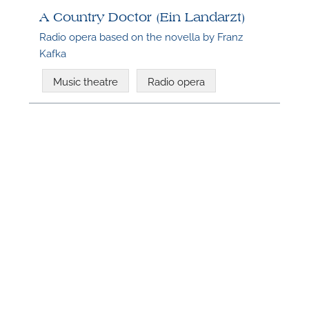
A Country Doctor (Ein Landarzt)
Radio opera based on the novella by Franz
Kafka
Music theatre
Radio opera
N
U
u
H