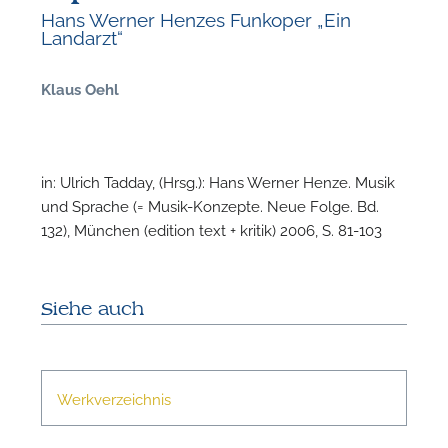
Hans Werner Henzes Funkoper „Ein
Landarzt“
Klaus Oehl
F
in: Ulrich Tadday, (Hrsg.): Hans Werner Henze. Musik
N
und Sprache (= Musik-Konzepte. Neue Folge. Bd.
132), München (edition text + kritik) 2006, S. 81-103
Siehe auch
Werkverzeichnis