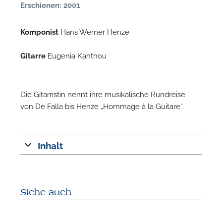
Erschienen: 2001
Komponist
Hans Werner Henze
Gitarre
Eugenia Kanthou
Die Gitarristin nennt ihre musikalische Rundreise
von De Falla bis Henze „Hommage à la Guitare“.
N
Inhalt
U
u
H
Siehe auch