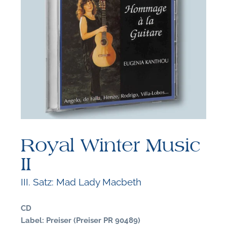
F
N
Royal Winter Music
II
III. Satz: Mad Lady Macbeth
CD
Label: Preiser (Preiser PR 90489)