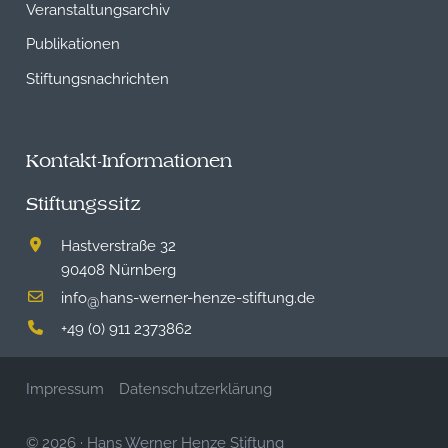
Veranstaltungsarchiv
Publikationen
Stiftungsnachrichten
Kontakt-Informationen
Stiftungssitz
Hastverstraße 32
90408 Nürnberg
info
hans-werner-henze-stiftung.de
@
+49 (0) 911 2373862
Impressum
Datenschutzerklärung
© 2026
·
Hans Werner Henze Stiftung