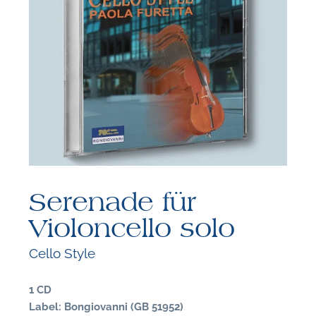
F
N
Serenade für
Violoncello solo
Cello Style
1 CD
Label: Bongiovanni (GB 51952)