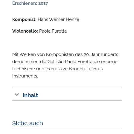
Erschienen: 2017
Komponist:
Hans Werner Henze
Violoncello:
Paola Furetta
Mit Werken von Komponisten des 20. Jahrhunderts
demonstriert die Cellistin Paola Furetta die enorme
technische und expressive Bandbreite ihres
Instruments.
N
Inhalt
U
u
H
Siehe auch