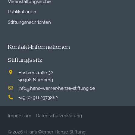
Veranstaltungsarchiv
Publikationen
Stiftungsnachrichten
Kontakt-Informationen
Stiftungssitz
Hastverstraße 32
90408 Nürnberg
info
hans-werner-henze-stiftung.de
@
+49 (0) 911 2373862
Impressum
Datenschutzerklärung
© 2026
·
Hans Werner Henze Stiftung