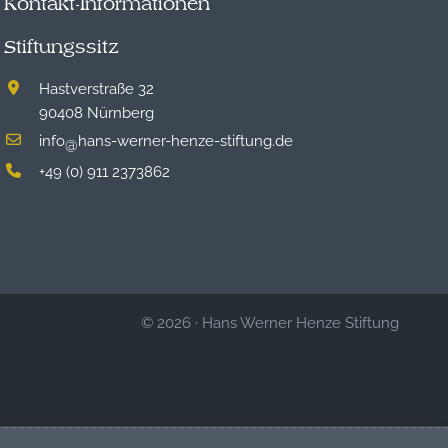
Kontakt-Informationen
Stiftungssitz
Hastverstraße 32
90408 Nürnberg
info
hans-werner-henze-stiftung.de
@
+49 (0) 911 2373862
© 2026
·
Hans Werner Henze Stiftung