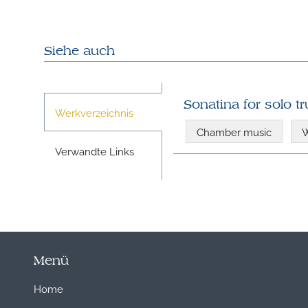
Siehe auch
Sonatina for solo t
Werkverzeichnis
Chamber music
W
Verwandte Links
Menü
Home