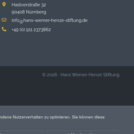
Hastverstraße 32
90408 Nürnberg
info
hans-werner-henze-stiftung.de
@
+49 (0) 911 2373862
© 2026
·
Hans Werner Henze Stiftung
ndene Nutzerverhalten zu optimieren. Sie können diese