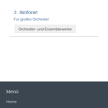
2. Sinfonie
N
Für großes Orchester
Orchester- und Ensemblewerke
Menü
Home