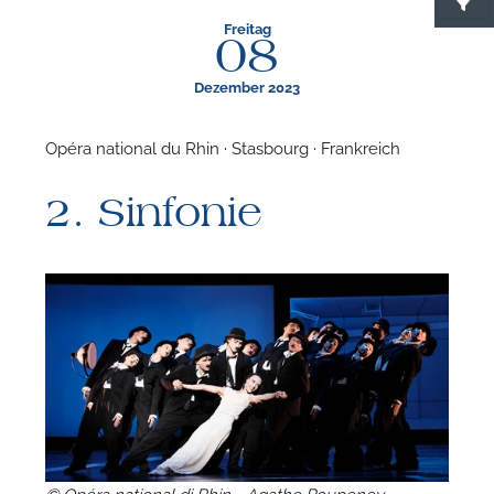
Freitag
08
Dezember 2023
Opéra national du Rhin · Stasbourg · Frankreich
F
2. Sinfonie
N
© Opéra national di Rhin - Agathe Poupeney