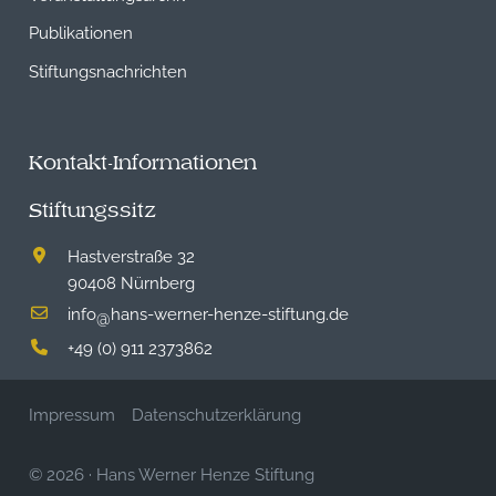
Publikationen
Stiftungsnachrichten
Kontakt-Informationen
Stiftungssitz
Hastverstraße 32
90408 Nürnberg
info
hans-werner-henze-stiftung.de
@
+49 (0) 911 2373862
Impressum
Datenschutzerklärung
© 2026
·
Hans Werner Henze Stiftung