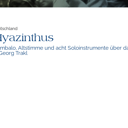
utschland
Hyazinthus
embalo, Altstimme und acht Soloinstrumente über d
Georg Trakl