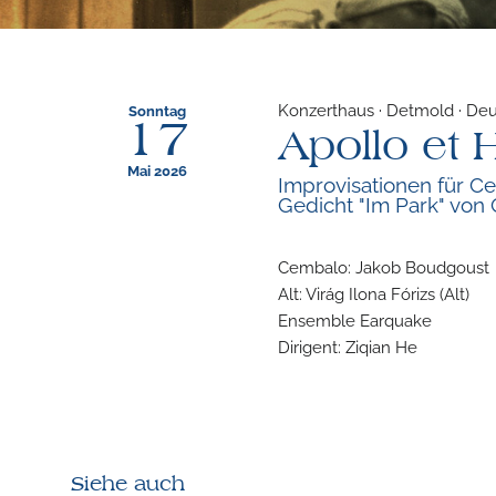
Konzerthaus · Detmold · De
Sonntag
17
Apollo et 
Mai 2026
Improvisationen für C
Gedicht "Im Park" von 
Cembalo: Jakob Boudgoust
Alt: Virág Ilona Fórizs (Alt)
Ensemble Earquake
Dirigent: Ziqian He
Siehe auch