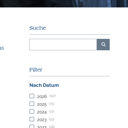
Suche
as
Filter
Nach Datum
(197)
2026
(75)
2025
(72)
2024
(93)
2023
(98)
2022