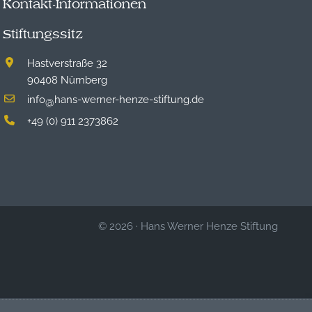
Kontakt-Informationen
Stiftungssitz
Hastverstraße 32
90408 Nürnberg
info
hans-werner-henze-stiftung.de
@
+49 (0) 911 2373862
© 2026
·
Hans Werner Henze Stiftung