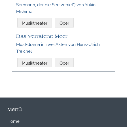
Seemann, der die See verriet") von Yukio
Mishima
N
Musiktheater
Oper
Das verratene Meer
Musikdrama in zwei Akten von Hans-Ulrich
Treichel
Musiktheater
Oper
Menü
Home