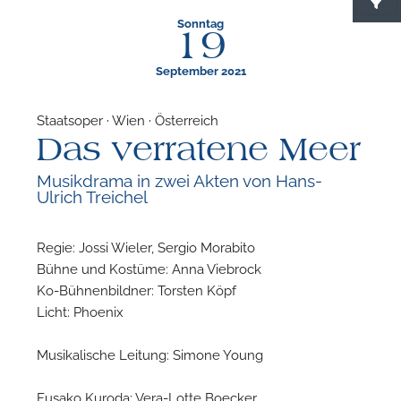
Sonntag
19
September 2021
Staatsoper · Wien · Österreich
Das verratene Meer
F
Musikdrama in zwei Akten von Hans-
Ulrich Treichel
N
Regie: Jossi Wieler, Sergio Morabito
Bühne und Kostüme: Anna Viebrock
Ko-Bühnenbildner: Torsten Köpf
Licht: Phoenix
Musikalische Leitung: Simone Young
Fusako Kuroda: Vera-Lotte Boecker