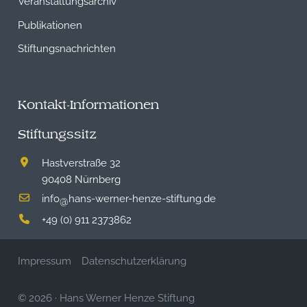
Veranstaltungsarchiv
Publikationen
Stiftungsnachrichten
Kontakt-Informationen
Stiftungssitz
Hastverstraße 32
90408 Nürnberg
info
hans-werner-henze-stiftung.de
@
+49 (0) 911 2373862
Impressum
Datenschutzerklärung
© 2026
·
Hans Werner Henze Stiftung