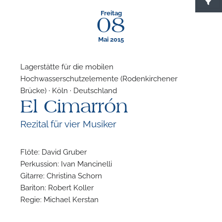
Freitag
08
Mai 2015
Lagerstätte für die mobilen
Hochwasserschutzelemente (Rodenkirchener
F
Brücke) · Köln · Deutschland
El Cimarrón
N
Rezital für vier Musiker
Flöte: David Gruber
Perkussion: Ivan Mancinelli
Gitarre: Christina Schorn
Bariton: Robert Koller
Regie: Michael Kerstan