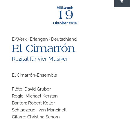
Mittwoch
19
Oktober 2016
E-Werk · Erlangen · Deutschland
El Cimarrón
F
Rezital für vier Musiker
N
El Cimarrón-Ensemble
Flöte: David Gruber
Regie: Michael Kerstan
Bariton: Robert Koller
Schlagzeug: Ivan Mancinelli
Gitarre: Christina Schorn