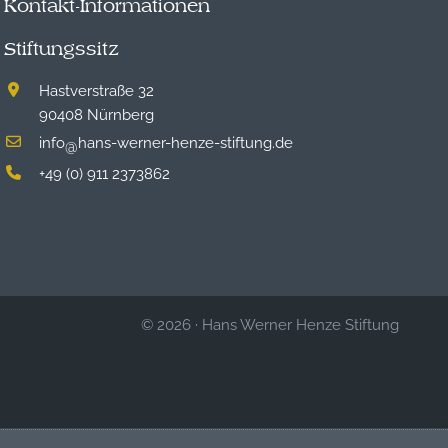
Kontakt-Informationen
Stiftungssitz
Hastverstraße 32
90408 Nürnberg
info
hans-werner-henze-stiftung.de
@
+49 (0) 911 2373862
© 2026
·
Hans Werner Henze Stiftung