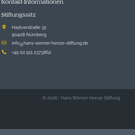
Kontakt-Informationen
Stiftungssitz
Hastverstraße 32
90408 Nürnberg
info
hans-werner-henze-stiftung.de
@
+49 (0) 911 2373862
© 2026
·
Hans Werner Henze Stiftung