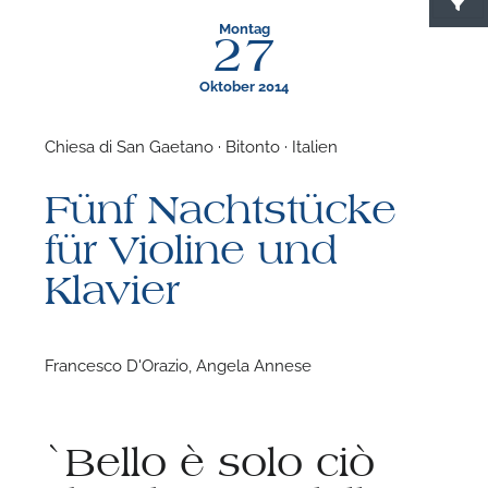
Montag
27
Oktober 2014
Chiesa di San Gaetano · Bitonto · Italien
F
Fünf Nachtstücke
N
für Violine und
Klavier
Francesco D'Orazio, Angela Annese
`Bello è solo ciò