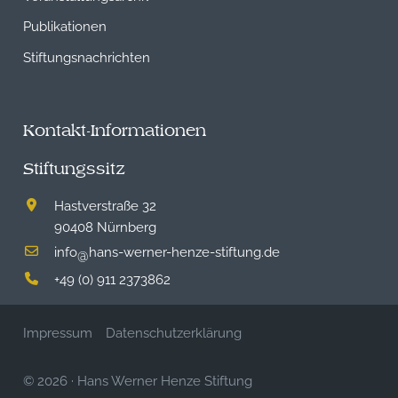
Publikationen
Stiftungsnachrichten
Kontakt-Informationen
Stiftungssitz
Hastverstraße 32
90408 Nürnberg
info
hans-werner-henze-stiftung.de
@
+49 (0) 911 2373862
Impressum
Datenschutzerklärung
© 2026
·
Hans Werner Henze Stiftung