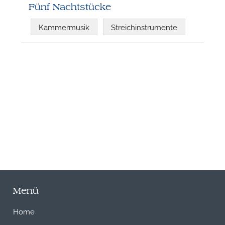
Fünf Nachtstücke
Kammermusik
Streichinstrumente
N
Menü
Home