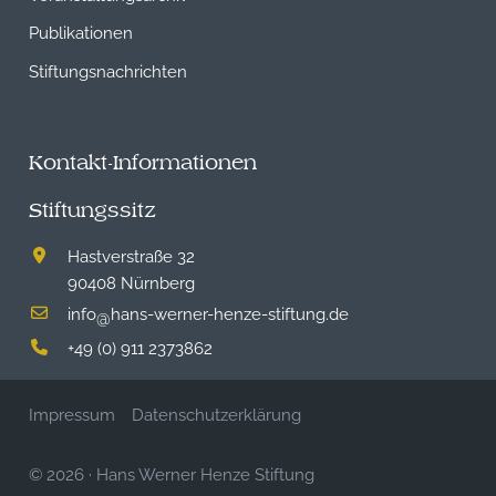
Publikationen
Stiftungsnachrichten
Kontakt-Informationen
Stiftungssitz
Hastverstraße 32
90408 Nürnberg
info
hans-werner-henze-stiftung.de
@
+49 (0) 911 2373862
Impressum
Datenschutzerklärung
© 2026
·
Hans Werner Henze Stiftung