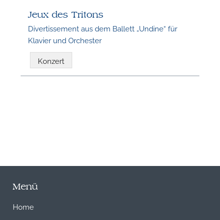
Jeux des Tritons
Divertissement aus dem Ballett „Undine“ für
N
Klavier und Orchester
Konzert
Menü
Home