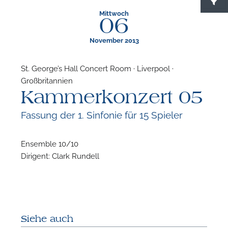
Mittwoch
06
November 2013
St. George’s Hall Concert Room · Liverpool ·
Großbritannien
F
Kammerkonzert 05
N
Fassung der 1. Sinfonie für 15 Spieler
Ensemble 10/10
Dirigent: Clark Rundell
Siehe auch