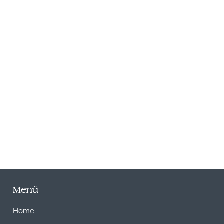
N
Menü
Home