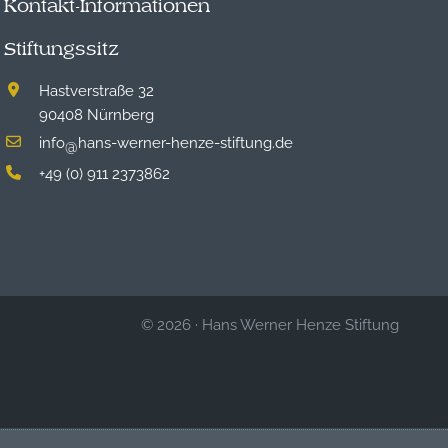
Kontakt-Informationen
Stiftungssitz
Hastverstraße 32
90408 Nürnberg
info
hans-werner-henze-stiftung.de
@
+49 (0) 911 2373862
© 2026
·
Hans Werner Henze Stiftung