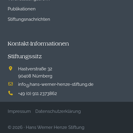
Publikationen
Stiftungsnachrichten
Kontakt-Informationen
Stiftungssitz
Hastverstraße 32
90408 Nürnberg
info
hans-werner-henze-stiftung.de
@
+49 (0) 911 2373862
Impressum
Datenschutzerklärung
© 2026
·
Hans Werner Henze Stiftung