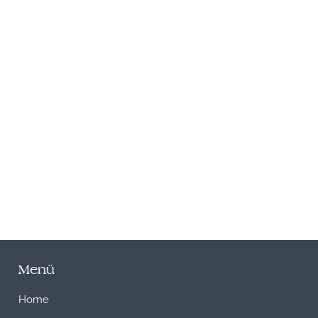
N
Menü
Home