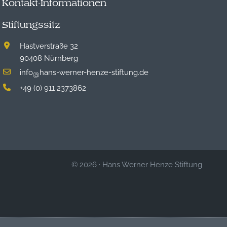
Kontakt-Informationen
Stiftungssitz
Hastverstraße 32
90408 Nürnberg
info
hans-werner-henze-stiftung.de
@
+49 (0) 911 2373862
© 2026
·
Hans Werner Henze Stiftung