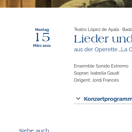
Teatro López de Ayala · Bada
Montag
15
Lieder un
März 2021
aus der Operette „La 
Ensemble Sonido Extremo
Sopran: Isabella Gaudí
Dirigent: Jordi Francés
Konzertprogram
Siehe auch