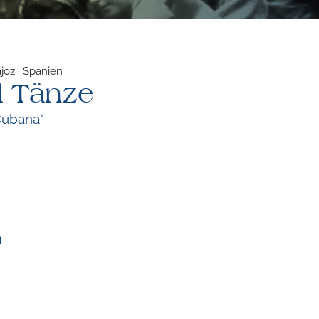
joz · Spanien
d Tänze
Cubana“
m