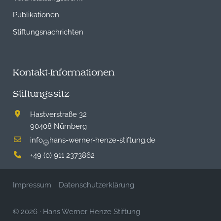
Publikationen
Stiftungsnachrichten
Kontakt-Informationen
Stiftungssitz
Hastverstraße 32
90408 Nürnberg
info
hans-werner-henze-stiftung.de
@
+49 (0) 911 2373862
Impressum
Datenschutzerklärung
© 2026
·
Hans Werner Henze Stiftung