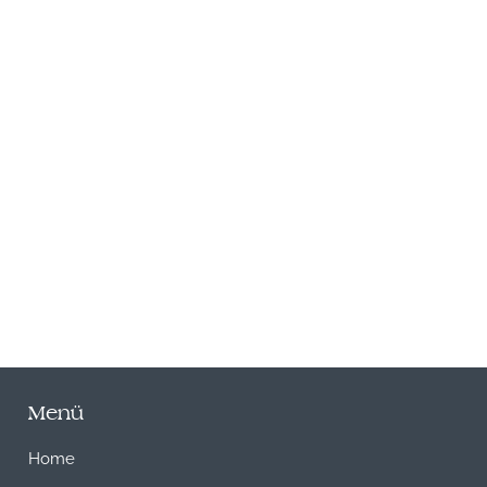
N
Menü
Home