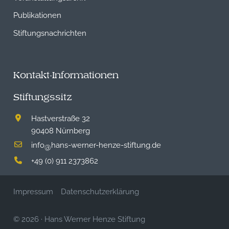
Publikationen
Stiftungsnachrichten
Kontakt-Informationen
Stiftungssitz
Hastverstraße 32
90408 Nürnberg
info
hans-werner-henze-stiftung.de
@
+49 (0) 911 2373862
Impressum
Datenschutzerklärung
© 2026
·
Hans Werner Henze Stiftung