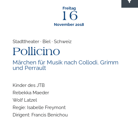
Freitag
16
November 2018
Stadttheater · Biel · Schweiz
Pollicino
F
Märchen für Musik nach Collodi, Grimm
und Perrault
N
Kinder des JTB
Rebekka Maeder
Wolf Latzel
Regie: Isabelle Freymont
Dirigent: Francis Benichou