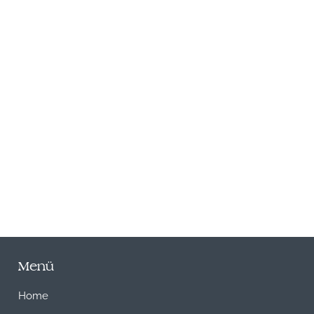
N
Menü
Home