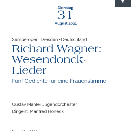
Dienstag
31
August 2021
Semperoper · Dresden · Deutschland
Richard Wagner:
F
Wesendonck-
N
Lieder
Fünf Gedichte für eine Frauenstimme
Gustav Mahler Jugendorchester
Dirigent: Manfred Honeck