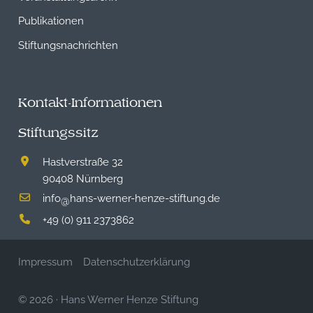
Publikationen
Stiftungsnachrichten
Kontakt-Informationen
Stiftungssitz
Hastverstraße 32
90408 Nürnberg
info
hans-werner-henze-stiftung.de
@
+49 (0) 911 2373862
Impressum
Datenschutzerklärung
© 2026
·
Hans Werner Henze Stiftung