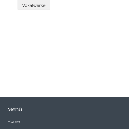
Vokalwerke
N
Menü
Home