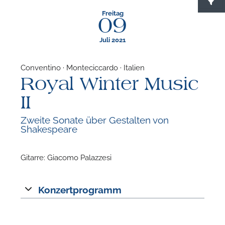
Freitag
09
Juli 2021
Conventino · Monteciccardo · Italien
Royal Winter Music
F
II
N
Zweite Sonate über Gestalten von
Shakespeare
Gitarre: Giacomo Palazzesi
Konzertprogramm