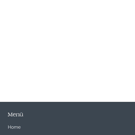
N
Menü
Home