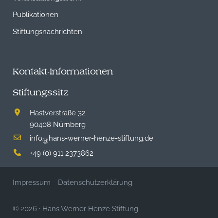
Publikationen
Stiftungsnachrichten
Kontakt-Informationen
Stiftungssitz
Hastverstraße 32
90408 Nürnberg
info
hans-werner-henze-stiftung.de
@
+49 (0) 911 2373862
Impressum
Datenschutzerklärung
© 2026
·
Hans Werner Henze Stiftung