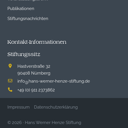
Publikationen
Stiftungsnachrichten
Kontakt-Informationen
Stiftungssitz
Hastverstraße 32
90408 Nürnberg
info
hans-werner-henze-stiftung.de
@
+49 (0) 911 2373862
Impressum
Datenschutzerklärung
© 2026
·
Hans Werner Henze Stiftung