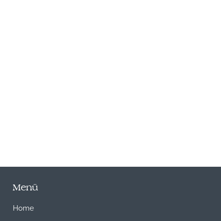
N
Menü
Home