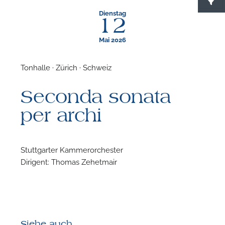
Dienstag
12
Mai 2026
Tonhalle · Zürich · Schweiz
F
Seconda sonata
N
per archi
Stuttgarter Kammerorchester
Dirigent: Thomas Zehetmair
Siehe auch