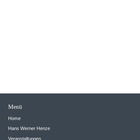
N
Menü
Home
Hans Werner Henze
Veranstaltungen