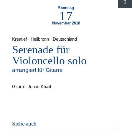
S
Samstag
17
November 2018
Kreatief · Heilbronn · Deutschland
Serenade für
F
Violoncello solo
N
arrangiert für Gitarre
Gitarre: Jonas Khalil
Siehe auch