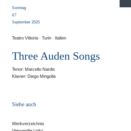
S
Sonntag
07
September 2025
Teatro Vittoria · Turin · Italien
Three Auden Songs
F
Tenor: Marcello Nardis
N
Klavier: Diego Mingolla
Siehe auch
Werkverzeichnis
Verwandte Links